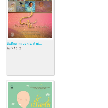
บันทึกตามรอย ๘๔ คำพ่...
คงเหลือ:
2