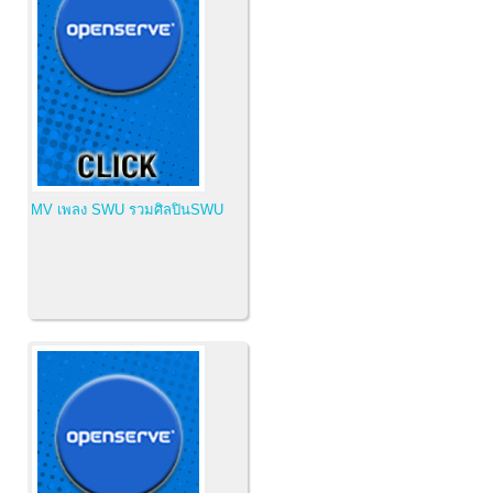
MV เพลง SWU รวมศิลปินSWU