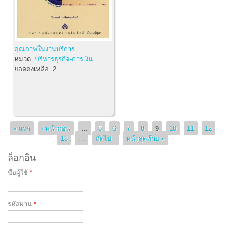
คุณภาพในงานบริการ
หมวด:
บริหารธุรกิจ-การเงิน
ยอดคงเหลือ:
2
หน้า
« แรก
‹ หน้าก่อน
…
5
6
7
8
9
10
11
12
13
…
ถัดไป ›
หน้าสุดท้าย »
ล็อกอิน
ชื่อผู้ใช้
*
รหัสผ่าน
*