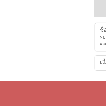
ชื
หม
คง
เน