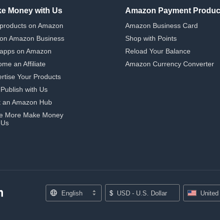
e Money with Us
Amazon Payment Produc
 products on Amazon
Amazon Business Card
 on Amazon Business
Shop with Points
 apps on Amazon
Reload Your Balance
me an Affiliate
Amazon Currency Converter
rtise Your Products
-Publish with Us
t an Amazon Hub
e More Make Money
 Us
English
$
USD - U.S. Dollar
United