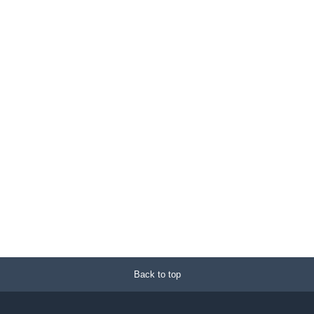
Back to top