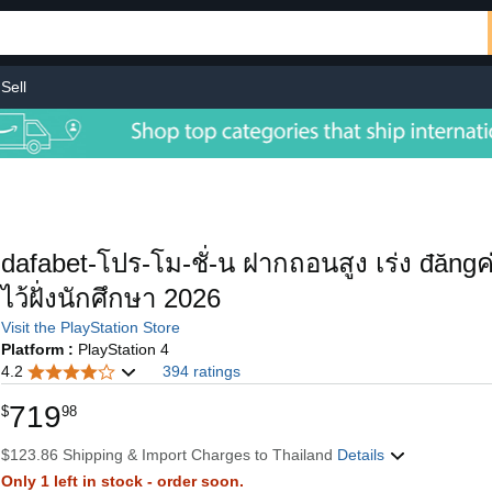
Sell
dafabet-โปร-โม-ชั่-น ฝากถอนสูง เร่ง đăng
ไว้ฝั่งนักศึกษา 2026
Visit the PlayStation Store
Platform :
PlayStation 4
4.2
394 ratings
719
$
98
$123.86 Shipping & Import Charges to Thailand
Details
Only 1 left in stock - order soon.