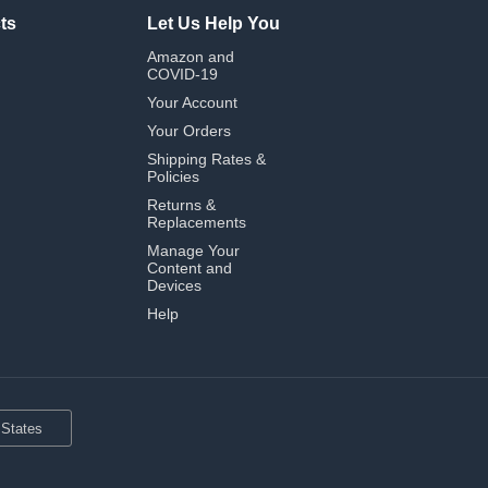
ts
Let Us Help You
Amazon and
COVID-19
Your Account
Your Orders
Shipping Rates &
Policies
Returns &
Replacements
Manage Your
Content and
Devices
Help
 States